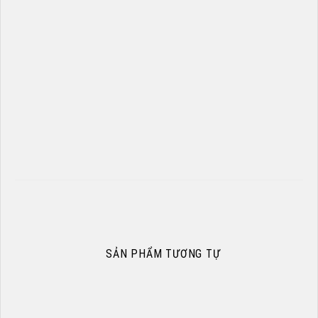
				SẢN PHẨM TƯƠNG TỰ			