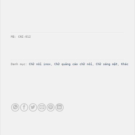
Mã: 
CNI-012
Danh mục: 
Chữ nổi inox
, 
Chữ quảng cáo chữ nổi
, 
Chữ sáng mặt
, 
Khác