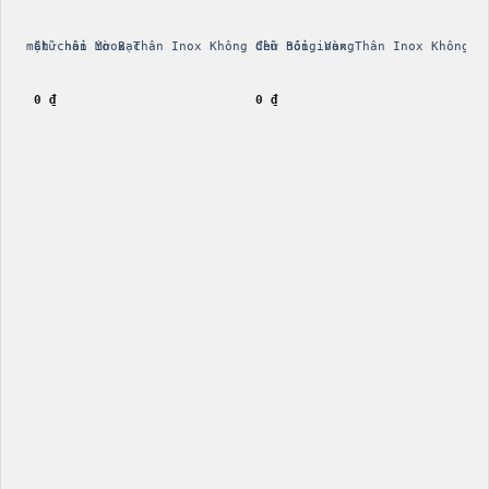
áng mặt chân Mờ Bạc
Chữ nổi inox Thân Inox Không đèn Bóng Vàng
Chữ nổi inox Thân Inox Không đ
0
₫
0
₫