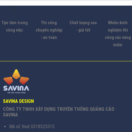
Tận tâm trong
Thi công
Chất lượng cao
Nhiều kinh
công việc
chuyên nghiệp
- giá tốt
nghiệm thi
- an toàn
công các vùng
miền
SAVINA DESIGN
CÔNG TY TNHH XÂY DỰNG TRUYỀN THÔNG QUẢNG CÁO
SAVINA
Mã số thuế 0318523315