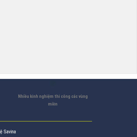
Nhiều kinh nghiệm thi công các vùng
miền
hệ Savina