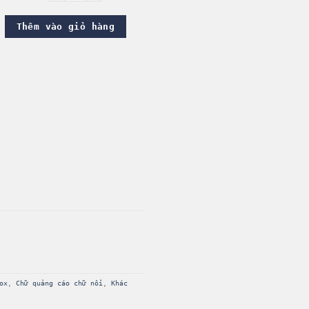
Thêm vào giỏ hàng
ox
, 
Chữ quảng cáo chữ nổi
, 
Khác