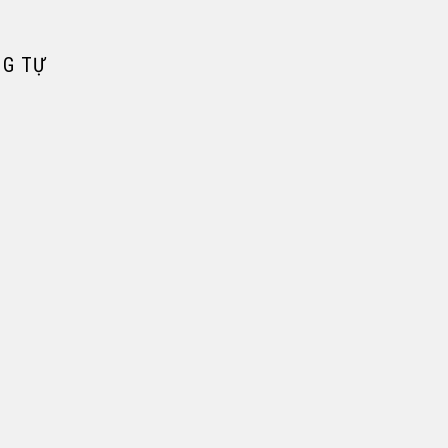
				SẢN PHẨM TƯƠNG TỰ			