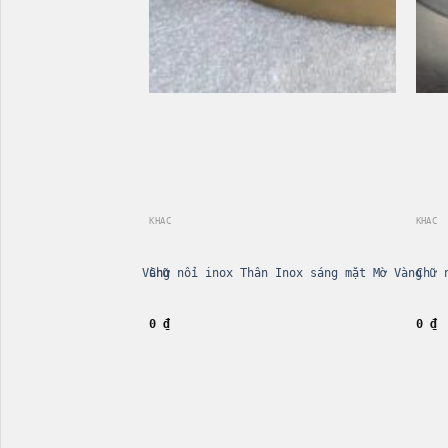
KHÁC
KHÁC
n Inox sáng mặt Xước Vàng
Chữ nổi inox Thân Inox sáng mặt Mờ Vàng
Chữ 
0
₫
0
₫