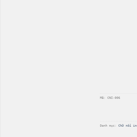
Mã: 
CNI-006
Danh mục: 
Chữ nổi in