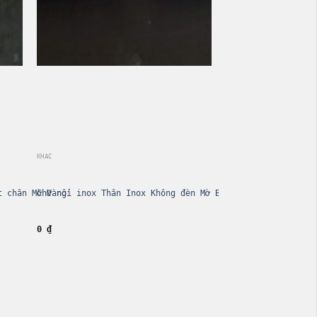
KHÁC
t chân Mờ Vàng
Chữ nổi inox Thân Inox Không đèn Mờ Bạc
0
₫