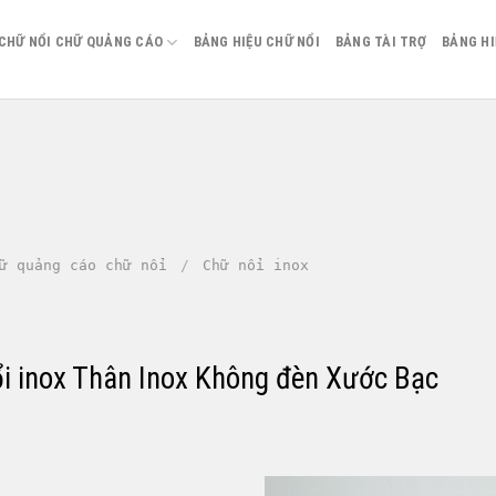
CHỮ NỔI CHỮ QUẢNG CÁO
BẢNG HIỆU CHỮ NỔI
BẢNG TÀI TRỢ
BẢNG H
ữ quảng cáo chữ nổi
/
Chữ nổi inox
ổi inox Thân Inox Không đèn Xước Bạc