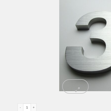
Chữ nổi inox Thân Inox Không đèn Xước Bạc số lượng